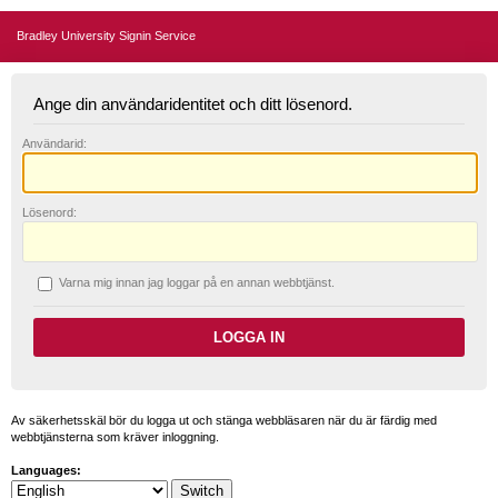
Bradley University Signin Service
Ange din användaridentitet och ditt lösenord.
A
nvändarid:
L
ösenord:
V
arna mig innan jag loggar på en annan webbtjänst.
Av säkerhetsskäl bör du logga ut och stänga webbläsaren när du är färdig med
webbtjänsterna som kräver inloggning.
Languages: