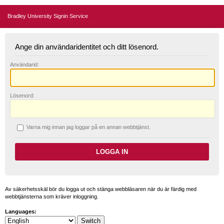
Bradley University Signin Service
Ange din användaridentitet och ditt lösenord.
A
nvändarid:
L
ösenord:
V
arna mig innan jag loggar på en annan webbtjänst.
Av säkerhetsskäl bör du logga ut och stänga webbläsaren när du är färdig med
webbtjänsterna som kräver inloggning.
Languages: