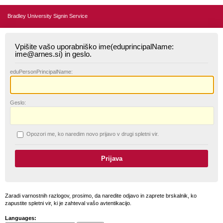
Bradley University Signin Service
Vpišite vašo uporabniško ime(eduprincipalName:
ime@arnes.si) in geslo.
edu
PersonPrincipalName:
G
eslo:
O
pozori me, ko naredim novo prijavo v drugi spletni vir.
Zaradi varnostnih razlogov, prosimo, da naredite odjavo in zaprete brskalnik, ko
zapustite spletni vir, ki je zahteval vašo avtentikacijo.
Languages: