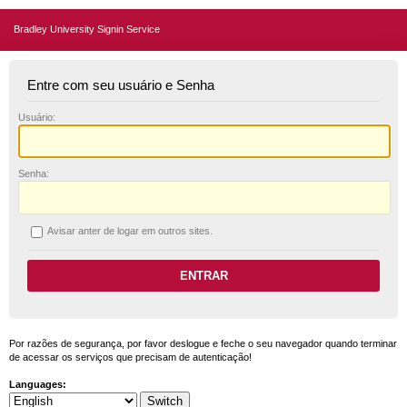
Bradley University Signin Service
Entre com seu usuário e Senha
U
suário:
S
enha:
A
visar anter de logar em outros sites.
Por razões de segurança, por favor deslogue e feche o seu navegador quando terminar
de acessar os serviços que precisam de autenticação!
Languages: