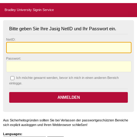
Bradley University Signin Service
Bitte geben Sie Ihre Jasig NetID und Ihr Passwort ein.
N
etID:
P
asswort:
Ich möchte ge
w
arnt werden, bevor ich mich in einen anderen Bereich
einlogge.
Aus Sicherheitsgründen sollten Sie bei Verlassen der passwortgeschützten Bereiche
sich explizit ausloggen und Ihren Webbrowser schließen!
Languages: