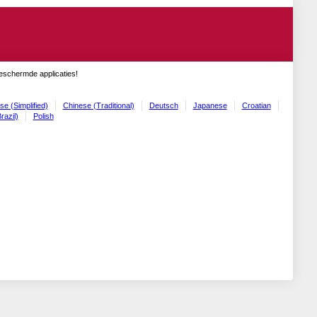
geschermde applicaties!
se (Simplified)
Chinese (Traditional)
Deutsch
Japanese
Croatian
razil)
Polish