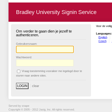
Bradley University Signin Service
Voor de veili
Om verder te gaan dien je jezelf te
Languages:
authenticeren.
English
Czech
G
ebruikersnaam:
W
achtwoord:
V
raag toestemming vooraleer me ingelogd door te
sturen naar andere sites.
Served by snape
Copyright © 2005 - 2012 Jasig, Inc. All rights reserved.