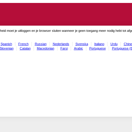
gheid moet je uitloggen en je browser sluiten wanneer je geen toegang meer nodig hebt tot af
Spanish
French
Russian
Nederlands
Svenska
Italiano
Urdu
Chine
Slovenian
Catalan
Macedonian
Farsi
Arabic
Portuguese
Portuguese (B