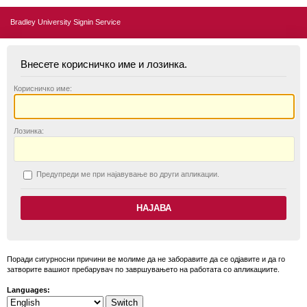
Bradley University Signin Service
Внесете корисничко име и лозинка.
К
орисничко име:
Л
озинка:
П
редупреди ме при најавување во други апликации.
Поради сигурносни причини ве молиме да не заборавите да се одјавите и да го
затворите вашиот пребарувач по завршувањето на работата со апликациите.
Languages: