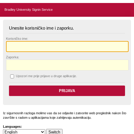
Bradley University Signin Service
Unesite korisničko ime i zaporku.
K
orisničko ime:
Z
aporka:
U
pozori me prije prijave u druge aplikacije.
Iz sigurnosnih razloga molimo vas da se odjavite i zatvorite web preglednik nakon što
završite s radom u aplikacijama koje zahtijevaju autentikaciju.
Languages: