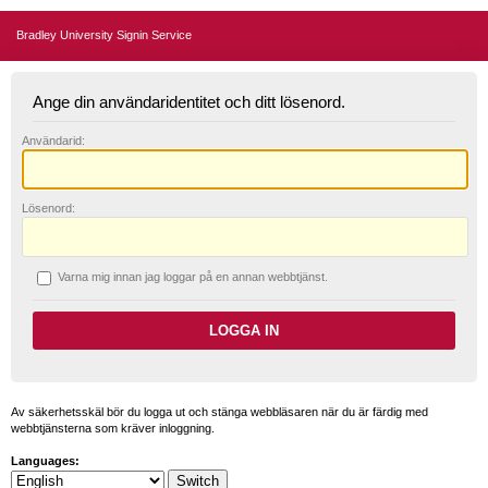
Bradley University Signin Service
Ange din användaridentitet och ditt lösenord.
A
nvändarid:
L
ösenord:
V
arna mig innan jag loggar på en annan webbtjänst.
Av säkerhetsskäl bör du logga ut och stänga webbläsaren när du är färdig med
webbtjänsterna som kräver inloggning.
Languages: