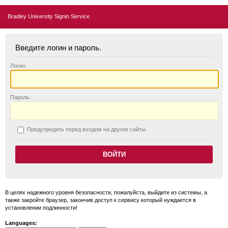
Bradley University Signin Service
Введите логин и пароль.
Логин:
П
ароль:
П
редупредить перед входом на другие сайты.
В целях надежного уровня безопасности, пожалуйста, выйдите из системы, а
также закройте браузер, закончив доступ к сервису который нуждается в
установлении подлинности!
Languages: