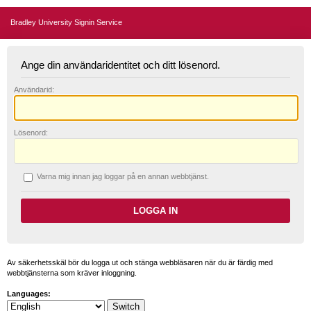
Bradley University Signin Service
Ange din användaridentitet och ditt lösenord.
A
nvändarid:
L
ösenord:
V
arna mig innan jag loggar på en annan webbtjänst.
Av säkerhetsskäl bör du logga ut och stänga webbläsaren när du är färdig med
webbtjänsterna som kräver inloggning.
Languages: