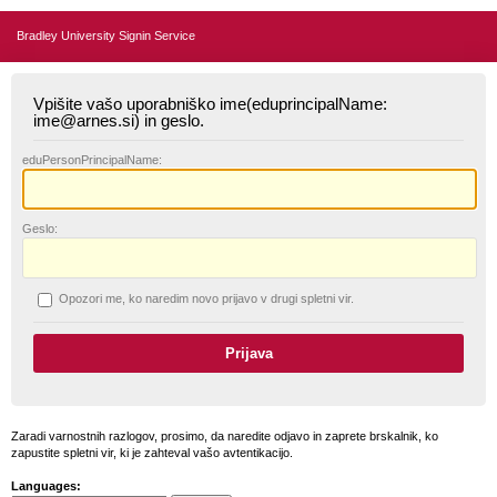
Bradley University Signin Service
Vpišite vašo uporabniško ime(eduprincipalName:
ime@arnes.si) in geslo.
edu
PersonPrincipalName:
G
eslo:
O
pozori me, ko naredim novo prijavo v drugi spletni vir.
Zaradi varnostnih razlogov, prosimo, da naredite odjavo in zaprete brskalnik, ko
zapustite spletni vir, ki je zahteval vašo avtentikacijo.
Languages: