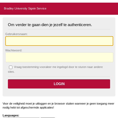
Bradley University Signin Service
Om verder te gaan dien je jezelf te authenticeren.
G
ebruikersnaam:
W
achtwoord:
V
raag toestemming vooraleer me ingelogd door te sturen naar andere
sites.
Voor de veiligheid moet je uitloggen en je browser sluiten wanneer je geen toegang meer
nodig hebt tot afgeschermde applicaties!
Languages: