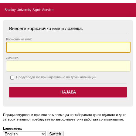
Bradley University Signin Service
Внесете корисничко име и лозинка.
К
орисничко име:
Л
озинка:
П
редупреди ме при најавување во други апликации.
Поради сигурносни причини ве молиме да не заборавите да се одјавите и да го
затворите вашиот пребарувач по завршувањето на работата со апликациите.
Languages: