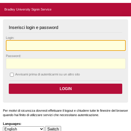
Bradley University Signin Service
Inserisci login e password
L
ogin:
P
assword:
A
vvisami prima di autenticarmi su un altro sito
Per motivi di sicurezza dovresti effettuare il logout e chiudere tutte le finestre del browser
quando hai finito di utilizzare servizi che necessitano autenticazione.
Languages: