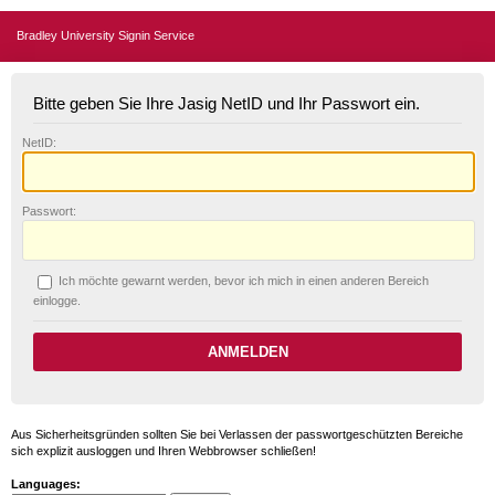
Bradley University Signin Service
Bitte geben Sie Ihre Jasig NetID und Ihr Passwort ein.
N
etID:
P
asswort:
Ich möchte ge
w
arnt werden, bevor ich mich in einen anderen Bereich
einlogge.
Aus Sicherheitsgründen sollten Sie bei Verlassen der passwortgeschützten Bereiche
sich explizit ausloggen und Ihren Webbrowser schließen!
Languages: