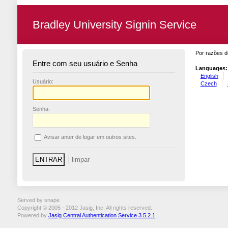
Bradley University Signin Service
Por razões d
Entre com seu usuário e Senha
Languages:
English
U
suário:
Czech
S
enha:
A
visar anter de logar em outros sites.
Served by snape
Copyright © 2005 - 2012 Jasig, Inc. All rights reserved.
Powered by
Jasig Central Authentication Service 3.5.2.1