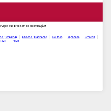
erviços que precisam de autenticação!
se (Simplified)
Chinese (Traditional)
Deutsch
Japanese
Croatian
razil)
Polish