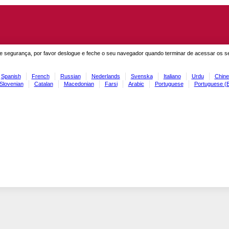
e segurança, por favor deslogue e feche o seu navegador quando terminar de acessar os s
Spanish
French
Russian
Nederlands
Svenska
Italiano
Urdu
Chine
Slovenian
Catalan
Macedonian
Farsi
Arabic
Portuguese
Portuguese (B