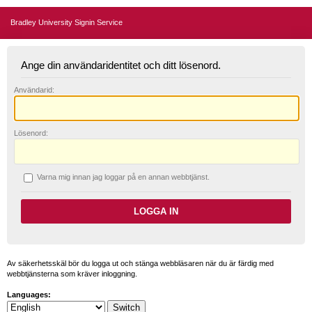
Bradley University Signin Service
Ange din användaridentitet och ditt lösenord.
A
nvändarid:
L
ösenord:
V
arna mig innan jag loggar på en annan webbtjänst.
Av säkerhetsskäl bör du logga ut och stänga webbläsaren när du är färdig med
webbtjänsterna som kräver inloggning.
Languages: