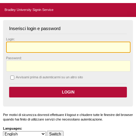
Bradley University Signin Service
Inserisci login e password
L
ogin:
P
assword:
A
vvisami prima di autenticarmi su un altro sito
Per motivi di sicurezza dovresti effettuare il logout e chiudere tutte le finestre del browser
quando hai finito di utilizzare servizi che necessitano autenticazione.
Languages: