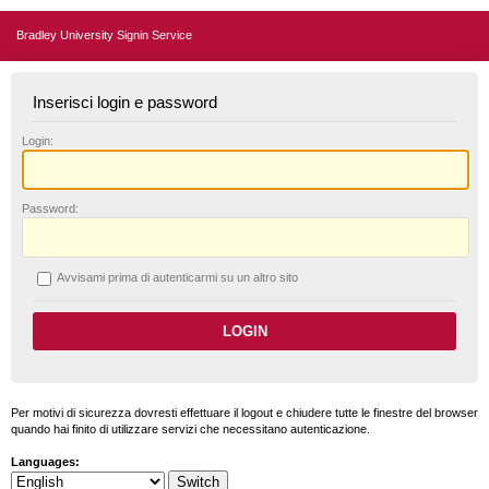
Bradley University Signin Service
Inserisci login e password
L
ogin:
P
assword:
A
vvisami prima di autenticarmi su un altro sito
Per motivi di sicurezza dovresti effettuare il logout e chiudere tutte le finestre del browser
quando hai finito di utilizzare servizi che necessitano autenticazione.
Languages: