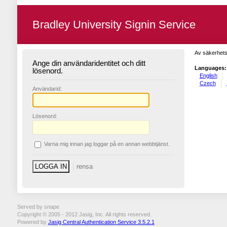
Bradley University Signin Service
Av säkerhets
Ange din användaridentitet och ditt
Languages:
lösenord.
English
Czech
A
nvändarid:
L
ösenord:
V
arna mig innan jag loggar på en annan webbtjänst.
Served by snape
Copyright © 2005 - 2012 Jasig, Inc. All rights reserved.
Powered by
Jasig Central Authentication Service 3.5.2.1