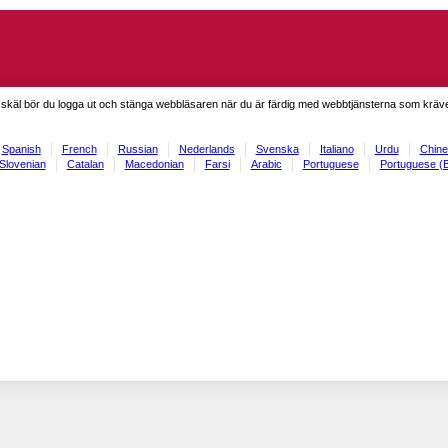
skäl bör du logga ut och stänga webbläsaren när du är färdig med webbtjänsterna som kräve
Spanish
French
Russian
Nederlands
Svenska
Italiano
Urdu
Chine
Slovenian
Catalan
Macedonian
Farsi
Arabic
Portuguese
Portuguese (B