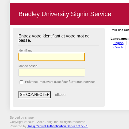
Bradley University Signin Service
Pour des rais
Entrez votre identifiant et votre mot de
Languages:
passe.
English
Czech
I
dentifiant:
M
ot de passe:
P
révenez-moi avant d'accéder à d'autres services.
Served by snape
Copyright © 2005 - 2012 Jasig, Inc. All rights reserved.
Powered by
Jasig Central Authentication Service 3.5.2.1