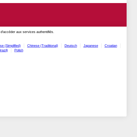
 d'accéder aux services authentifiés.
se (Simplified)
Chinese (Traditional)
Deutsch
Japanese
Croatian
razil)
Polish