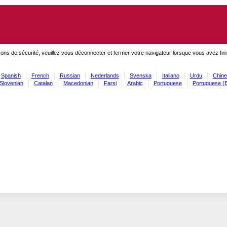
ons de sécurité, veuillez vous déconnecter et fermer votre navigateur lorsque vous avez fini
Spanish
French
Russian
Nederlands
Svenska
Italiano
Urdu
Chine
Slovenian
Catalan
Macedonian
Farsi
Arabic
Portuguese
Portuguese (B