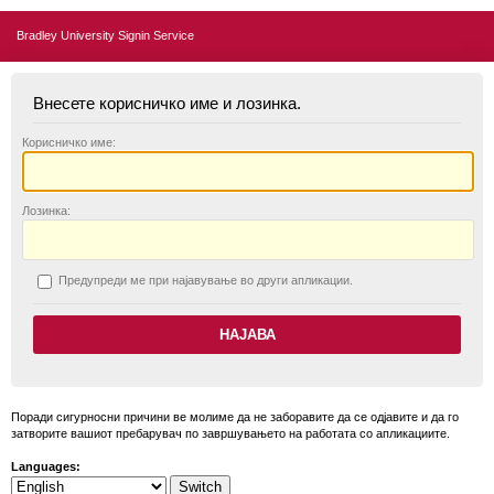
Bradley University Signin Service
Внесете корисничко име и лозинка.
К
орисничко име:
Л
озинка:
П
редупреди ме при најавување во други апликации.
Поради сигурносни причини ве молиме да не заборавите да се одјавите и да го
затворите вашиот пребарувач по завршувањето на работата со апликациите.
Languages: