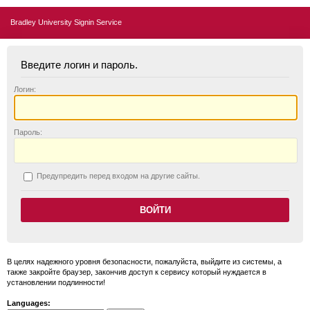
Bradley University Signin Service
Введите логин и пароль.
Логин:
П
ароль:
П
редупредить перед входом на другие сайты.
В целях надежного уровня безопасности, пожалуйста, выйдите из системы, а
также закройте браузер, закончив доступ к сервису который нуждается в
установлении подлинности!
Languages: