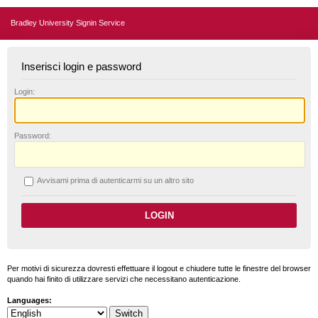
Bradley University Signin Service
Inserisci login e password
L
ogin:
P
assword:
A
vvisami prima di autenticarmi su un altro sito
Per motivi di sicurezza dovresti effettuare il logout e chiudere tutte le finestre del browser
quando hai finito di utilizzare servizi che necessitano autenticazione.
Languages: