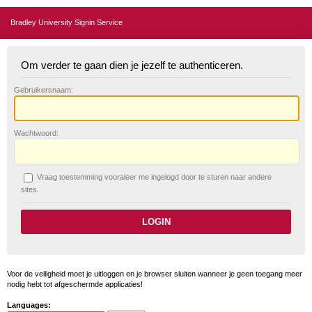
Bradley University Signin Service
Om verder te gaan dien je jezelf te authenticeren.
G
ebruikersnaam:
W
achtwoord:
V
raag toestemming vooraleer me ingelogd door te sturen naar andere
sites.
Voor de veiligheid moet je uitloggen en je browser sluiten wanneer je geen toegang meer
nodig hebt tot afgeschermde applicaties!
Languages: