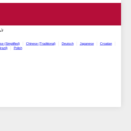
لأ!
se (Simplified)
Chinese (Traditional)
Deutsch
Japanese
Croatian
razil)
Polish