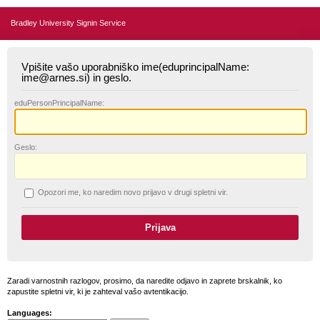
Bradley University Signin Service
Vpišite vašo uporabniško ime(eduprincipalName:
ime@arnes.si) in geslo.
edu
PersonPrincipalName:
G
eslo:
O
pozori me, ko naredim novo prijavo v drugi spletni vir.
Zaradi varnostnih razlogov, prosimo, da naredite odjavo in zaprete brskalnik, ko
zapustite spletni vir, ki je zahteval vašo avtentikacijo.
Languages: