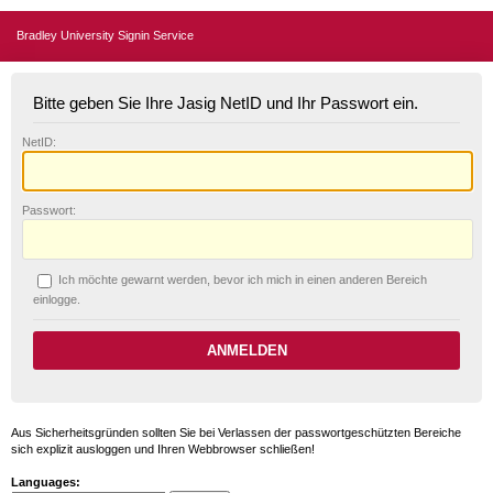
Bradley University Signin Service
Bitte geben Sie Ihre Jasig NetID und Ihr Passwort ein.
N
etID:
P
asswort:
Ich möchte ge
w
arnt werden, bevor ich mich in einen anderen Bereich
einlogge.
Aus Sicherheitsgründen sollten Sie bei Verlassen der passwortgeschützten Bereiche
sich explizit ausloggen und Ihren Webbrowser schließen!
Languages: