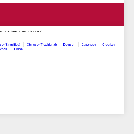
 necessitam de autenticação!
se (Simplified)
Chinese (Traditional)
Deutsch
Japanese
Croatian
razil)
Polish