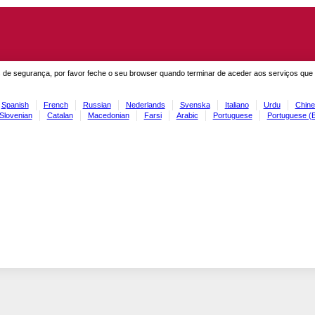
 de segurança, por favor feche o seu browser quando terminar de aceder aos serviços que
Spanish
French
Russian
Nederlands
Svenska
Italiano
Urdu
Chine
Slovenian
Catalan
Macedonian
Farsi
Arabic
Portuguese
Portuguese (B