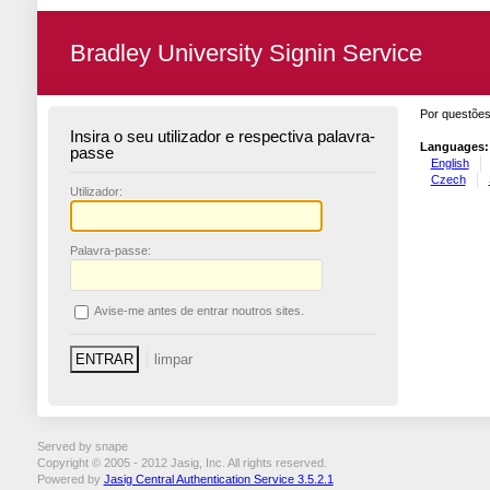
Bradley University Signin Service
Por questões
Insira o seu utilizador e respectiva palavra-
Languages:
passe
English
Czech
U
tilizador:
P
alavra-passe:
A
vise-me antes de entrar noutros sites.
Served by snape
Copyright © 2005 - 2012 Jasig, Inc. All rights reserved.
Powered by
Jasig Central Authentication Service 3.5.2.1