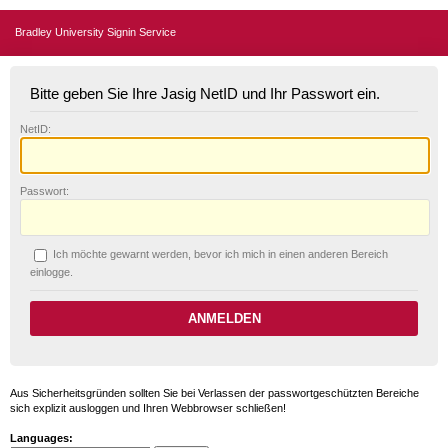
Bradley University Signin Service
Bitte geben Sie Ihre Jasig NetID und Ihr Passwort ein.
N
etID:
P
asswort:
Ich möchte ge
w
arnt werden, bevor ich mich in einen anderen Bereich
einlogge.
Aus Sicherheitsgründen sollten Sie bei Verlassen der passwortgeschützten Bereiche
sich explizit ausloggen und Ihren Webbrowser schließen!
Languages: