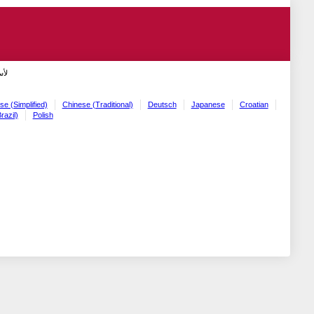
لأ!
se (Simplified)
Chinese (Traditional)
Deutsch
Japanese
Croatian
razil)
Polish