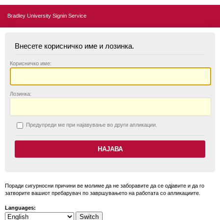
Bradley University Signin Service
Внесете корисничко име и лозинка.
К
орисничко име:
Л
озинка:
П
редупреди ме при најавување во други апликации.
Поради сигурносни причини ве молиме да не заборавите да се одјавите и да го
затворите вашиот пребарувач по завршувањето на работата со апликациите.
Languages: