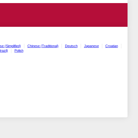
se (Simplified)
Chinese (Traditional)
Deutsch
Japanese
Croatian
razil)
Polish