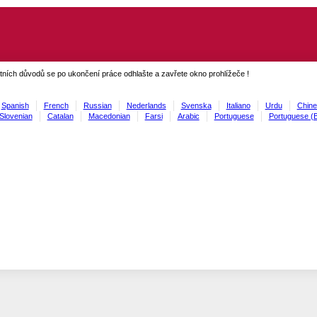
ních důvodů se po ukončení práce odhlašte a zavřete okno prohlížeče !
Spanish
French
Russian
Nederlands
Svenska
Italiano
Urdu
Chine
Slovenian
Catalan
Macedonian
Farsi
Arabic
Portuguese
Portuguese (B