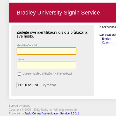
Bradley University Signin Service
Z bezpečnost
Zadejte své identifikační číslo z průkazu a
Languages:
své heslo.
English
Czech
I
dentifikační číslo:
H
eslo:
U
pozornit před přihlášení k jíné aplikaci.
Served by snape
Copyright © 2005 - 2012 Jasig, Inc. All rights reserved.
Powered by
Jasig Central Authentication Service 3.5.2.1