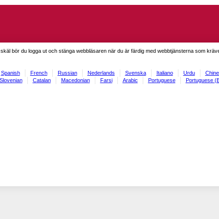
skäl bör du logga ut och stänga webbläsaren när du är färdig med webbtjänsterna som kräve
Spanish
French
Russian
Nederlands
Svenska
Italiano
Urdu
Chine
Slovenian
Catalan
Macedonian
Farsi
Arabic
Portuguese
Portuguese (B