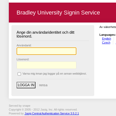
Bradley University Signin Service
Av säkerhets
Ange din användaridentitet och ditt
Languages:
lösenord.
English
Czech
A
nvändarid:
L
ösenord:
V
arna mig innan jag loggar på en annan webbtjänst.
Served by snape
Copyright © 2005 - 2012 Jasig, Inc. All rights reserved.
Powered by
Jasig Central Authentication Service 3.5.2.1