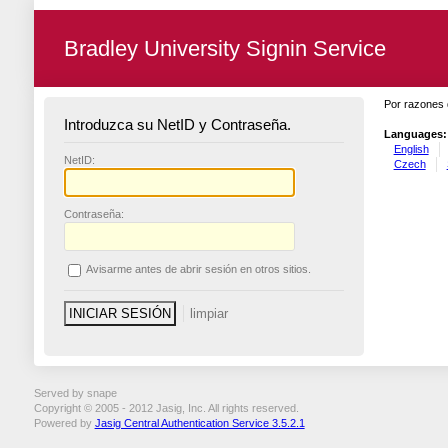
Bradley University Signin Service
Por razones 
Introduzca su NetID y Contraseña.
Languages:
English
N
etID:
Czech
C
ontraseña:
A
visarme antes de abrir sesión en otros sitios.
Served by snape
Copyright © 2005 - 2012 Jasig, Inc. All rights reserved.
Powered by
Jasig Central Authentication Service 3.5.2.1