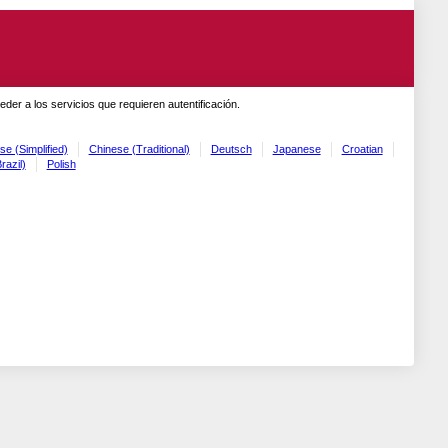
er a los servicios que requieren autentificación.
se (Simplified)
Chinese (Traditional)
Deutsch
Japanese
Croatian
razil)
Polish