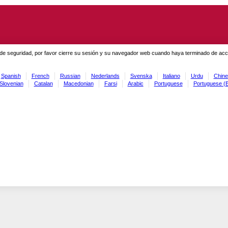
de seguridad, por favor cierre su sesión y su navegador web cuando haya terminado de acced
Spanish
French
Russian
Nederlands
Svenska
Italiano
Urdu
Chine
Slovenian
Catalan
Macedonian
Farsi
Arabic
Portuguese
Portuguese (B