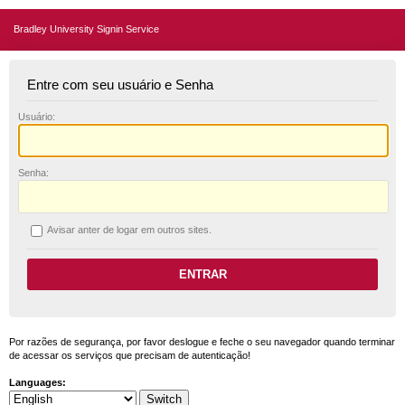
Bradley University Signin Service
Entre com seu usuário e Senha
U
suário:
S
enha:
A
visar anter de logar em outros sites.
Por razões de segurança, por favor deslogue e feche o seu navegador quando terminar
de acessar os serviços que precisam de autenticação!
Languages: