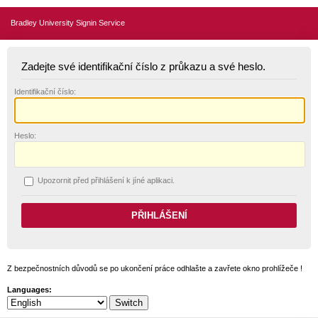
Bradley University Signin Service
Zadejte své identifikační číslo z průkazu a své heslo.
I
dentifikační číslo:
H
eslo:
U
pozornit před přihlášení k jíné aplikaci.
Z bezpečnostních důvodů se po ukončení práce odhlašte a zavřete okno prohlížeče !
Languages: