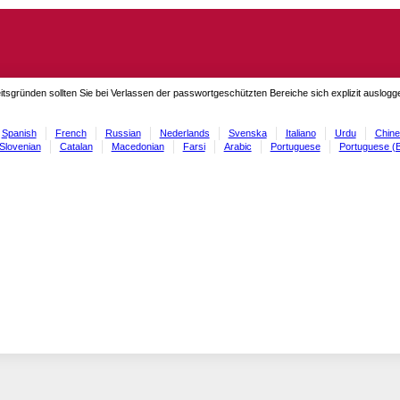
itsgründen sollten Sie bei Verlassen der passwortgeschützten Bereiche sich explizit auslog
Spanish
French
Russian
Nederlands
Svenska
Italiano
Urdu
Chine
Slovenian
Catalan
Macedonian
Farsi
Arabic
Portuguese
Portuguese (B