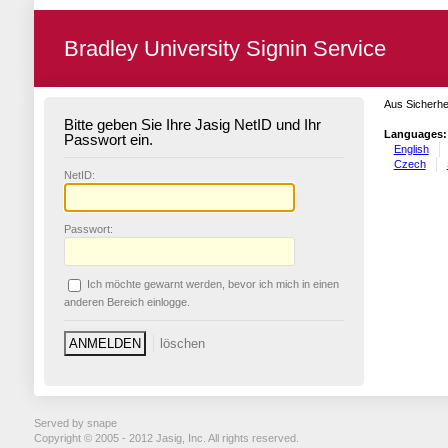
Bradley University Signin Service
Aus Sicherhe
Bitte geben Sie Ihre Jasig NetID und Ihr
Languages:
Passwort ein.
English
Czech
N
etID:
P
asswort:
Ich möchte ge
w
arnt werden, bevor ich mich in einen
anderen Bereich einlogge.
Served by snape
Copyright © 2005 - 2012 Jasig, Inc. All rights reserved.