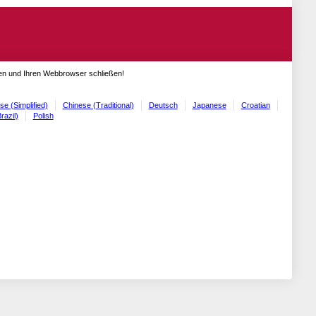
gen und Ihren Webbrowser schließen!
se (Simplified)
Chinese (Traditional)
Deutsch
Japanese
Croatian
razil)
Polish