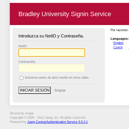
Bradley University Signin Service
Por razones 
Introduzca su NetID y Contraseña.
Languages:
English
N
etID:
Czech
C
ontraseña:
A
visarme antes de abrir sesión en otros sitios.
Served by snape
Copyright © 2005 - 2012 Jasig, Inc. All rights reserved.
Powered by
Jasig Central Authentication Service 3.5.2.1