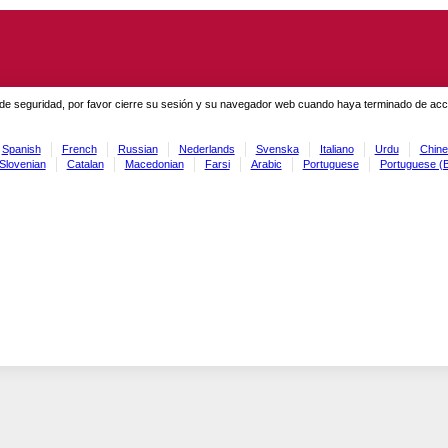
de seguridad, por favor cierre su sesión y su navegador web cuando haya terminado de acced
Spanish
French
Russian
Nederlands
Svenska
Italiano
Urdu
Chine
Slovenian
Catalan
Macedonian
Farsi
Arabic
Portuguese
Portuguese (B