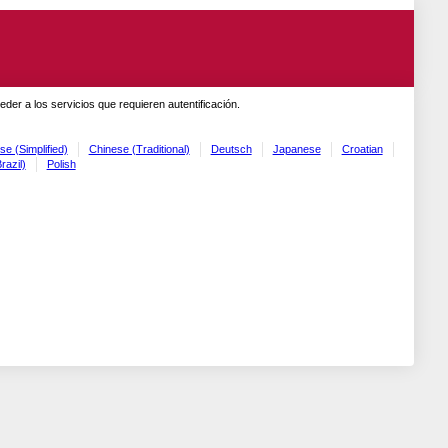
er a los servicios que requieren autentificación.
se (Simplified)
Chinese (Traditional)
Deutsch
Japanese
Croatian
razil)
Polish