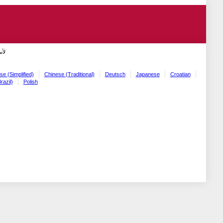
لأ!
se (Simplified)
Chinese (Traditional)
Deutsch
Japanese
Croatian
razil)
Polish