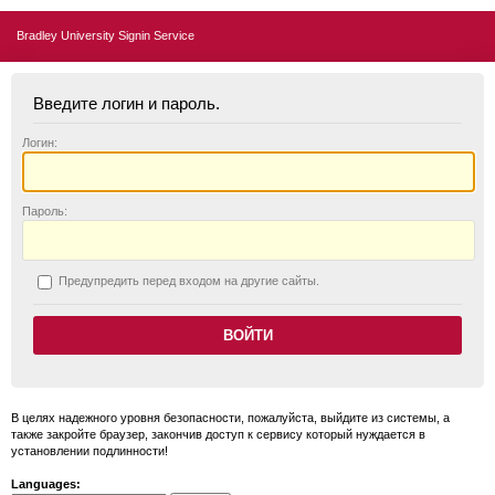
Bradley University Signin Service
Введите логин и пароль.
Логин:
П
ароль:
П
редупредить перед входом на другие сайты.
В целях надежного уровня безопасности, пожалуйста, выйдите из системы, а
также закройте браузер, закончив доступ к сервису который нуждается в
установлении подлинности!
Languages: