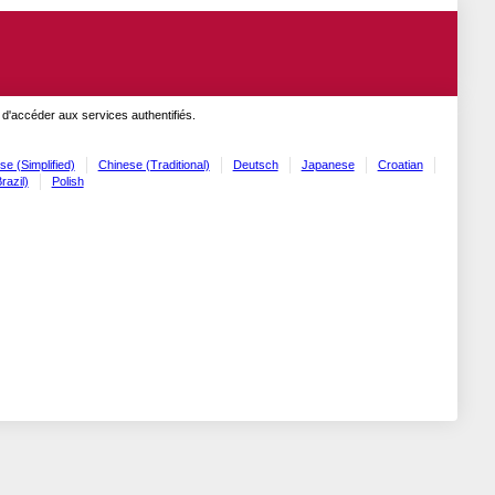
 d'accéder aux services authentifiés.
se (Simplified)
Chinese (Traditional)
Deutsch
Japanese
Croatian
razil)
Polish