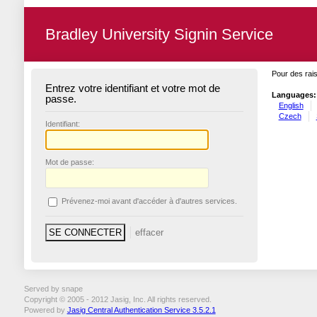
Bradley University Signin Service
Pour des rais
Entrez votre identifiant et votre mot de
Languages:
passe.
English
Czech
I
dentifiant:
M
ot de passe:
P
révenez-moi avant d'accéder à d'autres services.
Served by snape
Copyright © 2005 - 2012 Jasig, Inc. All rights reserved.
Powered by
Jasig Central Authentication Service 3.5.2.1