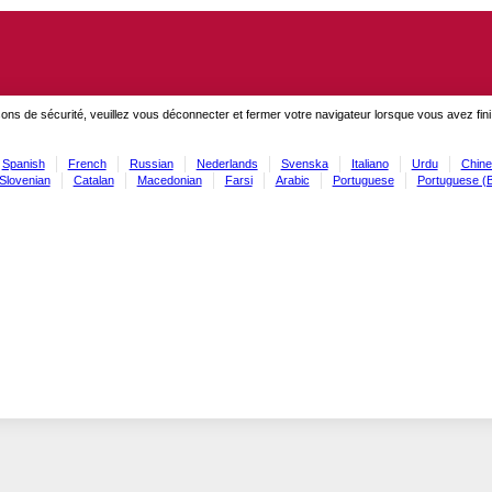
ons de sécurité, veuillez vous déconnecter et fermer votre navigateur lorsque vous avez fini
Spanish
French
Russian
Nederlands
Svenska
Italiano
Urdu
Chine
Slovenian
Catalan
Macedonian
Farsi
Arabic
Portuguese
Portuguese (B