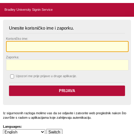
Bradley University Signin Service
Unesite korisničko ime i zaporku.
K
orisničko ime:
Z
aporka:
U
pozori me prije prijave u druge aplikacije.
Iz sigurnosnih razloga molimo vas da se odjavite i zatvorite web preglednik nakon što
završite s radom u aplikacijama koje zahtijevaju autentikaciju.
Languages: