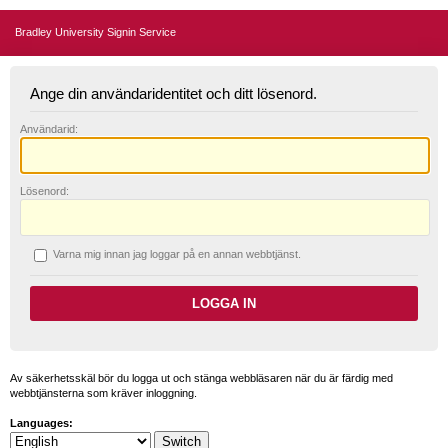
Bradley University Signin Service
Ange din användaridentitet och ditt lösenord.
A
nvändarid:
L
ösenord:
V
arna mig innan jag loggar på en annan webbtjänst.
Av säkerhetsskäl bör du logga ut och stänga webbläsaren när du är färdig med
webbtjänsterna som kräver inloggning.
Languages: