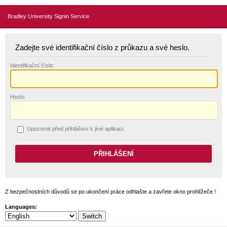
Bradley University Signin Service
Zadejte své identifikační číslo z průkazu a své heslo.
I
dentifikační číslo:
H
eslo:
U
pozornit před přihlášení k jíné aplikaci.
Z bezpečnostních důvodů se po ukončení práce odhlašte a zavřete okno prohlížeče !
Languages: