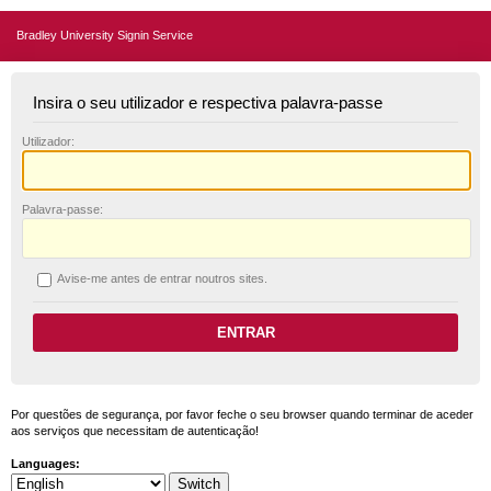
Bradley University Signin Service
Insira o seu utilizador e respectiva palavra-passe
U
tilizador:
P
alavra-passe:
A
vise-me antes de entrar noutros sites.
Por questões de segurança, por favor feche o seu browser quando terminar de aceder
aos serviços que necessitam de autenticação!
Languages: