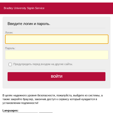
Bradley University Signin Service
Введите логин и пароль.
Логин:
П
ароль:
П
редупредить перед входом на другие сайты.
В целях надежного уровня безопасности, пожалуйста, выйдите из системы, а
также закройте браузер, закончив доступ к сервису который нуждается в
установлении подлинности!
Languages: