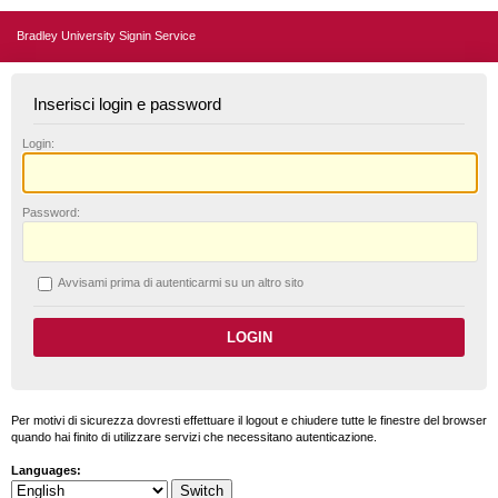
Bradley University Signin Service
Inserisci login e password
L
ogin:
P
assword:
A
vvisami prima di autenticarmi su un altro sito
Per motivi di sicurezza dovresti effettuare il logout e chiudere tutte le finestre del browser
quando hai finito di utilizzare servizi che necessitano autenticazione.
Languages: