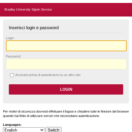
Bradley University Signin Service
Inserisci login e password
L
ogin:
P
assword:
A
vvisami prima di autenticarmi su un altro sito
Per motivi di sicurezza dovresti effettuare il logout e chiudere tutte le finestre del browser
quando hai finito di utilizzare servizi che necessitano autenticazione.
Languages: